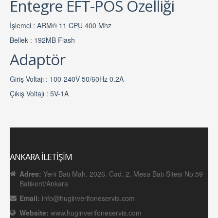
Entegre EFT-POS Özelliği
İşlemci : ARM® 11 CPU 400 Mhz
Bellek : 192MB Flash
Adaptör
Giriş Voltajı : 100-240V-50/60Hz 0.2A
Çıkış Voltajı : 5V-1A
ANKARA İLETİŞİM
Adres:
Yeni Batı Mah. 2026. Cad. 2. Mesa Batı Sitesi No:59
Batıkent/Ankara
Email:
info@huginverifoneservis.com
Website:
www.huginverifoneservis.com