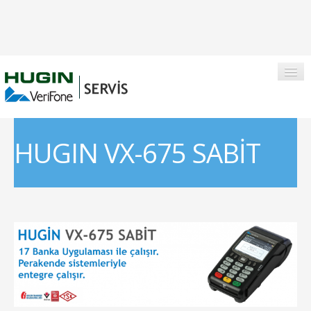
HUGIN VX-675 SABİT
ANASAYFA
HAKKIMIZDA
BIZDEN FOTOĞRAFLAR
ANKARA İLETIŞIM