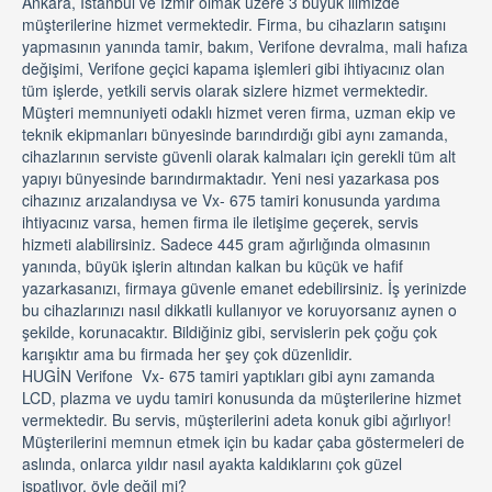
Ankara, İstanbul ve İzmir olmak üzere 3 büyük ilimizde
müşterilerine hizmet vermektedir. Firma, bu cihazların satışını
yapmasının yanında tamir, bakım, Verifone devralma, mali hafıza
değişimi, Verifone geçici kapama işlemleri gibi ihtiyacınız olan
tüm işlerde, yetkili servis olarak sizlere hizmet vermektedir.
Müşteri memnuniyeti odaklı hizmet veren firma, uzman ekip ve
teknik ekipmanları bünyesinde barındırdığı gibi aynı zamanda,
cihazlarının serviste güvenli olarak kalmaları için gerekli tüm alt
yapıyı bünyesinde barındırmaktadır. Yeni nesi yazarkasa pos
cihazınız arızalandıysa ve Vx- 675 tamiri konusunda yardıma
ihtiyacınız varsa, hemen firma ile iletişime geçerek, servis
hizmeti alabilirsiniz. Sadece 445 gram ağırlığında olmasının
yanında, büyük işlerin altından kalkan bu küçük ve hafif
yazarkasanızı, firmaya güvenle emanet edebilirsiniz. İş yerinizde
bu cihazlarınızı nasıl dikkatli kullanıyor ve koruyorsanız aynen o
şekilde, korunacaktır. Bildiğiniz gibi, servislerin pek çoğu çok
karışıktır ama bu firmada her şey çok düzenlidir.
HUGİN Verifone Vx- 675 tamiri yaptıkları gibi aynı zamanda
LCD, plazma ve uydu tamiri konusunda da müşterilerine hizmet
vermektedir. Bu servis, müşterilerini adeta konuk gibi ağırlıyor!
Müşterilerini memnun etmek için bu kadar çaba göstermeleri de
aslında, onlarca yıldır nasıl ayakta kaldıklarını çok güzel
ispatlıyor, öyle değil mi?