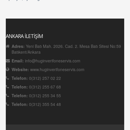
ANKARA İLETİŞİM
Adres:
Yeni Batı Mah. 2026. Cad. 2. Mesa Batı Sitesi No:59
Batıkent/Ankara
Email:
info@huginverifoneservis.com
Website:
www.huginverifoneservis.com
Telefon:
0(312) 257 02 22
Telefon:
0(312) 255 67 68
Telefon:
0(312) 255 34 55
Telefon:
0(312) 355 54 48